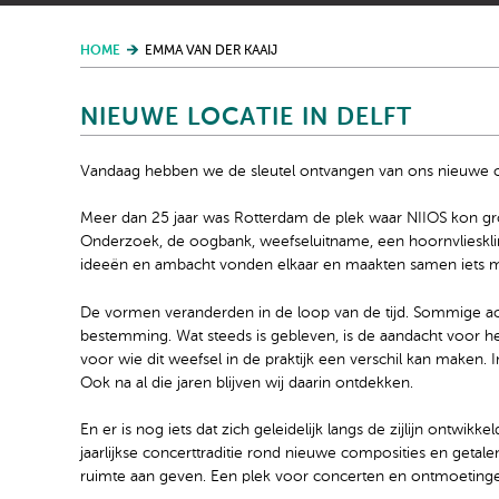
HOME
EMMA VAN DER KAAIJ
NIEUWE LOCATIE IN DELFT
Vandaag hebben we de sleutel ontvangen van ons nieuwe o
Meer dan 25 jaar was Rotterdam de plek waar NIIOS kon gro
Onderzoek, de oogbank, weefseluitname, een hoornvliesklini
ideeën en ambacht vonden elkaar en maakten samen iets mo
De vormen veranderden in de loop van de tijd. Sommige ac
bestemming. Wat steeds is gebleven, is de aandacht voor
voor wie dit weefsel in de praktijk een verschil kan maken. In
Ook na al die jaren blijven wij daarin ontdekken.
En er is nog iets dat zich geleidelijk langs de zijlijn ontwi
jaarlijkse concerttraditie rond nieuwe composities en getal
ruimte aan geven. Een plek voor concerten en ontmoetinge