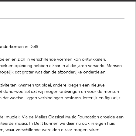
nderkomen in Delft.
eien en zich in verschillende vormen kon ontwikkelen.
ek en opleiding hebben elkaar in al die jaren versterkt. Mensen,
gelijk dat groter was dan de afzonderlijke onderdelen.
tiviteiten kwamen tot bloei, andere kregen een nieuwe
 het donorweefsel dat wij mogen ontvangen en voor de mensen
 dat weefsel liggen verbindingen besloten, letterlijk en figuurlijk.
kkelde: muziek. Via de Melles Classical Music Foundation groeide een
enteerde musici. In Delft kunnen we daar nu ook in eigen huis
n, waar verschillende werelden elkaar mogen raken.