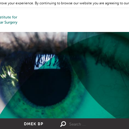
rove your experience. By continuing to browse our website you are agreeing to our
DMEK BP